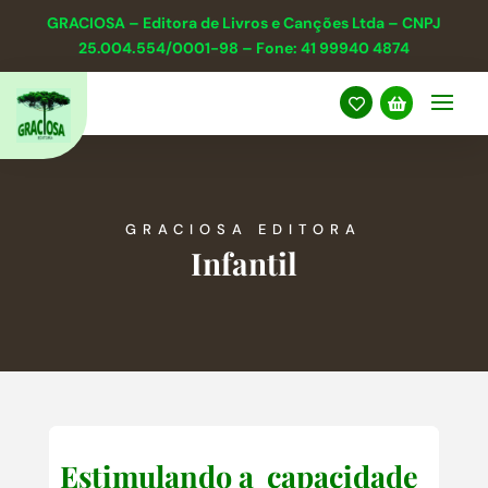
GRACIOSA – Editora de Livros e Canções Ltda – CNPJ
25.004.554/0001-98 – Fone: 41 99940 4874


GRACIOSA EDITORA
Infantil
Estimulando a capacidade