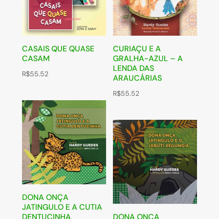
CASAIS QUE QUASE
CURIAÇU E A
CASAM
GRALHA-AZUL – A
LENDA DAS
R$
55.52
ARAUCÁRIAS
R$
55.52
DONA ONÇA
JATINGULO E A CUTIA
DENTUCINHA
DONA ONÇA