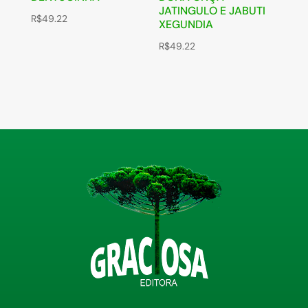
JATINGULO E JABUTI
R$
49.22
XEGUNDIA
R$
49.22