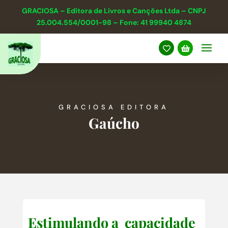
GRACIOSA – Editora de Livros e Canções Ltda – CNPJ
25.004.554/0001-98 – Fone: 41 99940 4874


GRACIOSA EDITORA
Gaúcho
Estimulando a capacidade